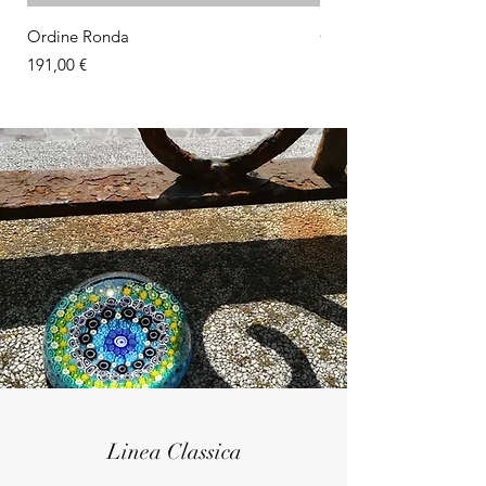
Ordine Ronda
Orecchini con montatu
Prezzo
Prezzo
191,00 €
18,00 €
Linea Classica